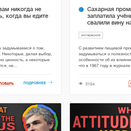
вам никогда не
Сахарная пром
ь, когда вы едите
заплатила учён
свалили вину н
интересное
ы задумываемся о том,
С развитием пищевой про
. Некоторые, делая выбор,
задумываться о полезност
ю ценность, а некоторые
особенности об их влияни
ся, не...
что в 1967 году в журнале
ПОДРОБНЕЕ
3104
ЛОВАРЬ