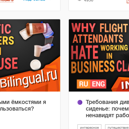
4956
ыми ёмкостями я
Требования див
ользоваться?
сиденье: поче
ненавидят рабо
интересное
путешествия