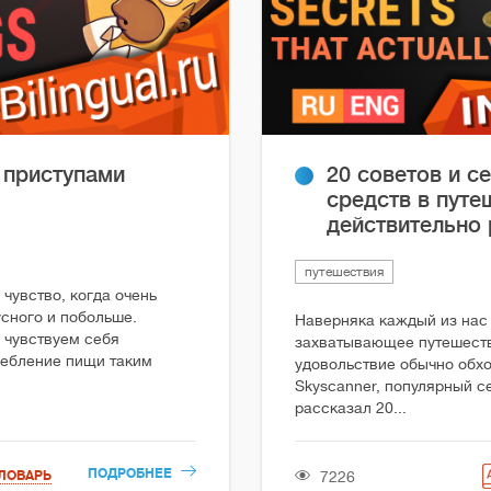
 приступами
20 советов и с
средств в путе
действительно
путешествия
 чувство, когда очень
усного и побольше.
Наверняка каждый из нас 
 чувствуем себя
захватывающее путешеств
ребление пищи таким
удовольствие обычно обхо
Skyscanner, популярный с
рассказал 20...
ПОДРОБНЕЕ
7226
ЛОВАРЬ