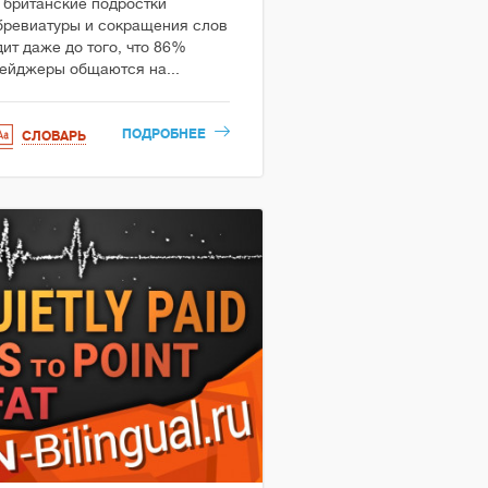
 британские подростки
бревиатуры и сокращения слов
ит даже до того, что 86%
нейджеры общаются на...
ПОДРОБНЕЕ
СЛОВАРЬ