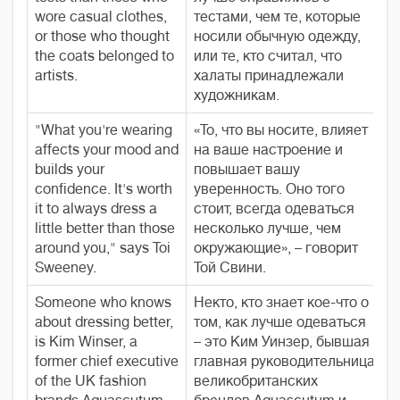
wore casual clothes,
тестами, чем те, которые
or those who thought
носили обычную одежду,
the coats belonged to
или те, кто считал, что
artists.
халаты принадлежали
художникам.
"What you're wearing
«То, что вы носите, влияет
affects your mood and
на ваше настроение и
builds your
повышает вашу
confidence. It's worth
уверенность. Оно того
it to always dress a
стоит, всегда одеваться
little better than those
несколько лучше, чем
around you," says Toi
окружающие», – говорит
Sweeney.
Той Свини.
Someone who knows
Некто, кто знает кое-что о
about dressing better,
том, как лучше одеваться
is Kim Winser, a
– это Ким Уинзер, бывшая
former chief executive
главная руководительница
of the UK fashion
великобританских