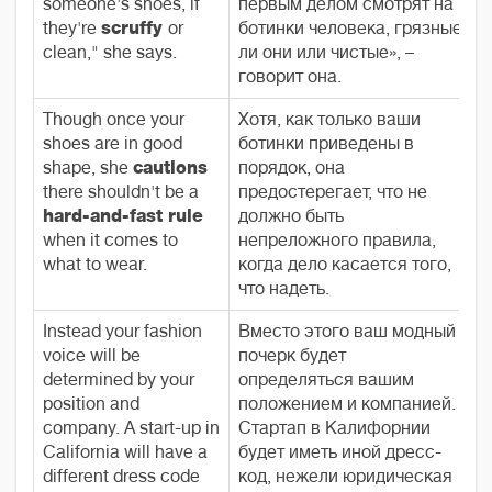
someone's shoes, if
первым делом смотрят на
they're
scruffy
or
ботинки человека, грязные
clean," she says.
ли они или чистые», –
говорит она.
Though once your
Хотя, как только ваши
shoes are in good
ботинки приведены в
shape, she
cautions
порядок, она
there shouldn't be a
предостерегает, что не
hard-and-fast rule
должно быть
when it comes to
непреложного правила,
what to wear.
когда дело касается того,
что надеть.
Instead your fashion
Вместо этого ваш модный
voice will be
почерк будет
determined by your
определяться вашим
position and
положением и компанией.
company. A start-up in
Стартап в Калифорнии
California will have a
будет иметь иной дресс-
different dress code
код, нежели юридическая