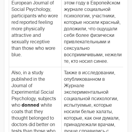
European Journal of
этом году в Европейском
Social Psychology,
журнале социальной
participants who wore
психологии, участники,
red reported feeling
которые носили красный,
more physically
доложили, что ощущали
attractive and
себя более физически
sexually receptive
привлекательными и
than those who wore
сексуально
blue.
восприимчивыми, нежели
те, кто носил синее.
Also, in a study
Также в исследовании,
published in the
опубликованном в
Journal of
Журнале
Experimental Social
экспериментальной
Psychology, subjects
социальной психологии,
who
donned
white
испытуемые, которые
coats that they
носили белые халаты,
thought belonged to
которые, как они думали,
doctors did better on
принадлежали врачам,
tests than those who
лучше справились с