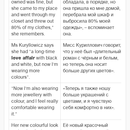
owned was fine, but
обладала, в порядке, но
she came to my place
она пришла ко мне домой,
and went through my
перебрала мой шкаф и
closet and threw out
выбросила 80% моей
80% of my clothes,"
одежды», – вспоминает
she remembers.
она.
Ms Kuryllowicz says
Мисс Куриллович говорит,
she had "a long-time
что у неё был «длительный
love affair
with black
роман с чёрным и белым,
and white, but now I'm
но теперь она носит
wearing more
больше других цветов».
colours".
"Now I'm also wearing
«Теперь я также ношу
more jewellery with
больше украшений с
colour, and I feel really
цветами, и я чувствую
comfortable wearing
себя комфортно в них».
it."
Her new colourful look
Её новый красочный