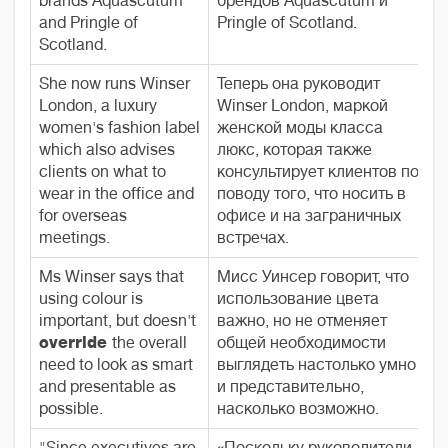
brands Aquascutum
брендов Aquascutum и
and Pringle of
Pringle of Scotland.
Scotland.
She now runs Winser
Теперь она руководит
London, a luxury
Winser London, маркой
women's fashion label
женской моды класса
which also advises
люкс, которая также
clients on what to
консультирует клиентов по
wear in the office and
поводу того, что носить в
for overseas
офисе и на заграничных
meetings.
встречах.
Ms Winser says that
Мисс Уинсер говорит, что
using colour is
использование цвета
important, but doesn't
важно, но не отменяет
override
the overall
общей необходимости
need to look as smart
выглядеть настолько умно
and presentable as
и представительно,
possible.
насколько возможно.