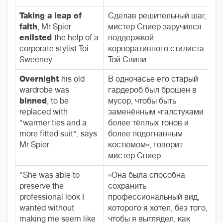
Taking a leap of
Сделав решительный шаг,
faith
, Mr Spier
мистер Спиер заручился
enlisted
the help of a
поддержкой
corporate stylist Toi
корпоративного стилиста
Sweeney.
Той Свини.
Overnight
his old
В одночасье его старый
wardrobe was
гардероб был брошен в
binned
, to be
мусор, чтобы быть
replaced with
заменённым «галстуками
"warmer ties and a
более тёплых тонов и
more fitted suit", says
более подогнанным
Mr Spier.
костюмом», говорит
мистер Спиер.
"She was able to
«Она была способна
preserve the
сохранить
professional look I
профессиональный вид,
wanted without
которого я хотел, без того,
making me seem like
чтобы я выглядел, как