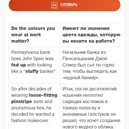
СЛОВАРЬ
Do the colours you
Имеют
ли значение
wear at work
цвета одежды, которую
matter?
вы носите на работе?
Pennsylvania bank
Начальник банка из
boss John Spier was
Пенсильвании Джон
fed up
with looking
Спиер был сыт по горло
like a "
stuffy
banker".
тем, чтобы выглядеть как
«нудный банкир».
So after decades of
Итак, после десятилетий
wearing
loose-fitting
ношения неплотно
pinstripe
suits and
сидящих костюмов в
anonymous ties, he
тонкую полоску и
decided he wanted a
анонимных галстуков он
fashion makeover.
решил, что хочет создания
нового модного облика.