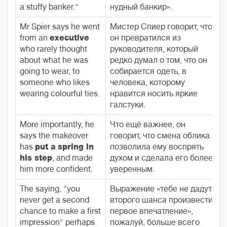
a stuffy banker."
нудный банкир».
Mr Spier says he went
Мистер Спиер говорит, что
from an
executive
он превратился из
who rarely thought
руководителя, который
about what he was
редко думал о том, что он
going to wear, to
собирается одеть, в
someone who likes
человека, которому
wearing colourful ties.
нравится носить яркие
галстуки.
More importantly, he
Что ещё важнее, он
says the makeover
говорит, что смена облика
has
put a spring in
позволила ему воспрять
his step
, and made
духом и сделала его более
him more confident.
уверенным.
The saying, "you
Выражение «тебе не дадут
never get a second
второго шанса произвести
chance to make a first
первое впечатление»,
impression" perhaps
пожалуй, больше всего