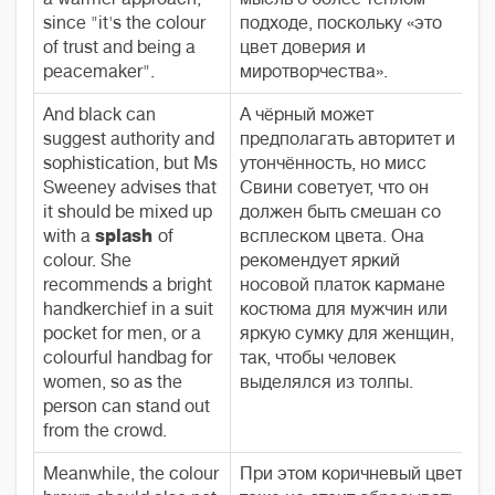
since "it's the colour
подходе, поскольку «это
of trust and being a
цвет доверия и
peacemaker".
миротворчества».
And black can
А чёрный может
suggest authority and
предполагать авторитет и
sophistication, but Ms
утончённость, но мисс
Sweeney advises that
Свини советует, что он
it should be mixed up
должен быть смешан со
with a
splash
of
всплеском цвета. Она
colour. She
рекомендует яркий
recommends a bright
носовой платок кармане
handkerchief in a suit
костюма для мужчин или
pocket for men, or a
яркую сумку для женщин,
colourful handbag for
так, чтобы человек
women, so as the
выделялся из толпы.
person can stand out
from the crowd.
Meanwhile, the colour
При этом коричневый цвет