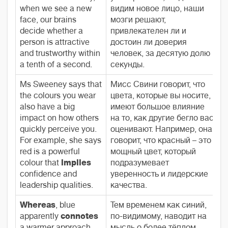
when we see a new
видим новое лицо, наши
face, our brains
мозги решают,
decide whether a
привлекателен ли и
person is attractive
достоин ли доверия
and trustworthy within
человек, за десятую долю
a tenth of a second.
секунды.
Ms Sweeney says that
Мисс Свини говорит, что
the colours you wear
цвета, которые вы носите,
also have a big
имеют большое влияние
impact on how others
на то, как другие бегло вас
quickly perceive you.
оценивают. Например, она
For example, she says
говорит, что красный – это
red is a powerful
мощный цвет, который
colour that
implies
подразумевает
confidence and
уверенность и лидерские
leadership qualities.
качества.
Whereas
, blue
Тем временем как синий,
apparently
connotes
по-видимому, наводит на
a warmer approach,
мысль о более тёплом