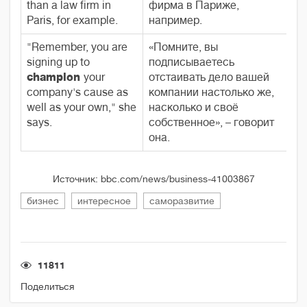
than a law firm in
фирма в Париже,
Paris, for example.
например.
"Remember, you are
«Помните, вы
signing up to
подписываетесь
champion
your
отстаивать дело вашей
company's cause as
компании настолько же,
well as your own," she
насколько и своё
says.
собственное», – говорит
она.
Источник: bbc.com/news/business-41003867
бизнес
интересное
саморазвитие
11811
Поделиться