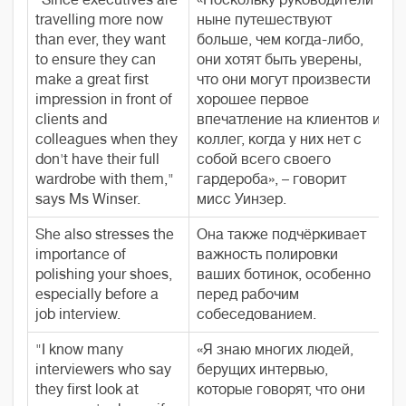
"Since executives are
«Поскольку руководители
travelling more now
ныне путешествуют
than ever, they want
больше, чем когда-либо,
to ensure they can
они хотят быть уверены,
make a great first
что они могут произвести
impression in front of
хорошее первое
clients and
впечатление на клиентов и
colleagues when they
коллег, когда у них нет с
don't have their full
собой всего своего
wardrobe with them,"
гардероба», – говорит
says Ms Winser.
мисс Уинзер.
She also stresses the
Она также подчёркивает
importance of
важность полировки
polishing your shoes,
ваших ботинок, особенно
especially before a
перед рабочим
job interview.
собеседованием.
"I know many
«Я знаю многих людей,
interviewers who say
берущих интервью,
they first look at
которые говорят, что они