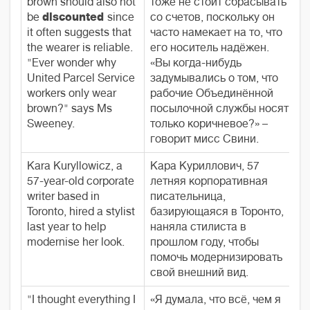
brown should also not
тоже не стоит сбрасывать
be
discounted
since
со счетов, поскольку он
it often suggests that
часто намекает на то, что
the wearer is reliable.
его носитель надёжен.
"Ever wonder why
«Вы когда-нибудь
United Parcel Service
задумывались о том, что
workers only wear
рабочие Объединённой
brown?" says Ms
посылочной службы носят
Sweeney.
только коричневое?» –
говорит мисс Свини.
Kara Kuryllowicz, a
Кара Куриллович, 57
57-year-old corporate
летняя корпоративная
writer based in
писательница,
Toronto, hired a stylist
базирующаяся в Торонто,
last year to help
наняла стилиста в
modernise her look.
прошлом году, чтобы
помочь модернизировать
свой внешний вид.
"I thought everything I
«Я думала, что всё, чем я