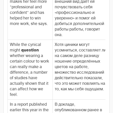
makes her feel more
внешний вид даёт ей
"professional and
почувствовать себя
confident" and has
«профессионально и
helped her to win
уверенно» и помог ей
more work, she says.
добиться дополнительной
работы работы, говорит
она.
While the cynical
Хотя циники могут
might
question
усомниться, составляет ли
whether wearing a
на самом деле разницу
certain colour to work
ношение определённых
can really make a
цветов на работе,
difference, a number
множество исследований
of studies have
действительно показали,
actually shown that it
что это может повлиять на
can affect how we
то, как мы себя ощущаем.
feel.
In a report published
В докладе,
earlier this year in the
опубликованном ранее в