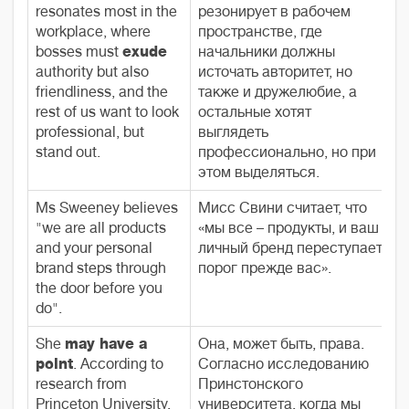
resonates most in the
резонирует в рабочем
workplace, where
пространстве, где
bosses must
exude
начальники должны
authority but also
источать авторитет, но
friendliness, and the
также и дружелюбие, а
rest of us want to look
остальные хотят
professional, but
выглядеть
stand out.
профессионально, но при
этом выделяться.
Ms Sweeney believes
Мисс Свини считает, что
"we are all products
«мы все – продукты, и ваш
and your personal
личный бренд переступает
brand steps through
порог прежде вас».
the door before you
do".
She
may have a
Она, может быть, права.
point
. According to
Согласно исследованию
research from
Принстонского
Princeton University,
университета, когда мы