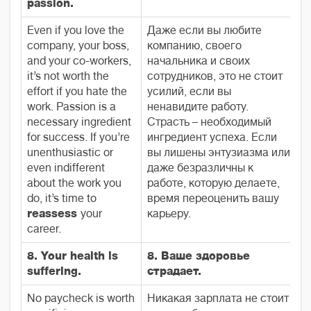
passion.
Even if you love the
Даже если вы любите
company, your boss,
компанию, своего
and your co-workers,
начальника и своих
it’s not worth the
сотрудников, это не стоит
effort if you hate the
усилий, если вы
work. Passion is a
ненавидите работу.
necessary ingredient
Страсть – необходимый
for success. If you’re
ингредиент успеха. Если
unenthusiastic or
вы лишены энтузиазма или
even indifferent
даже безразличны к
about the work you
работе, которую делаете,
do, it’s time to
время переоценить вашу
reassess
your
карьеру.
career.
8. Your health is
8. Ваше здоровье
suffering.
страдает.
No paycheck is worth
Никакая зарплата не стоит