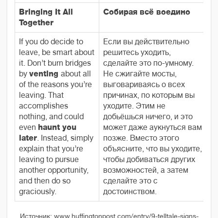
Bringing It All
Собирая всё воедино
Together
If you do decide to
Если вы действительно
leave, be smart about
решитесь уходить,
it. Don’t burn bridges
сделайте это по-умному.
by
venting
about all
Не сжигайте мосты,
of the reasons you’re
выговариваясь о всех
leaving. That
причинах, по которым вы
accomplishes
уходите. Этим не
nothing, and could
добьёшься ничего, и это
even
haunt you
может даже аукнуться вам
later
. Instead, simply
позже. Вместо этого
explain that you’re
объясните, что вы уходите,
leaving to pursue
чтобы добиваться других
another opportunity,
возможностей, а затем
and then do so
сделайте это с
graciously.
достоинством.
Источник: www.huffingtonpost.com/entry/9-telltale-signs-