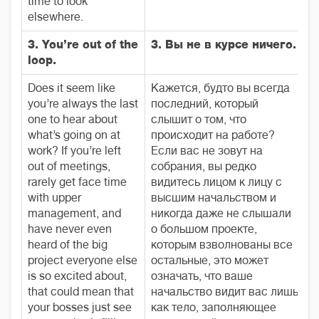
time to look
elsewhere.
3. You’re out of the
3. Вы не в курсе ничего.
loop.
Does it seem like
Кажется, будто вы всегда
you’re always the last
последний, который
one to hear about
слышит о том, что
what’s going on at
происходит на работе?
work? If you’re left
Если вас не зовут на
out of meetings,
собрания, вы редко
rarely get face time
видитесь лицом к лицу с
with upper
высшим начальством и
management, and
никогда даже не слышали
have never even
о большом проекте,
heard of the big
которым взволнованы все
project everyone else
остальные, это может
is so excited about,
означать, что ваше
that could mean that
начальство видит вас лишь
your bosses just see
как тело, заполняющее