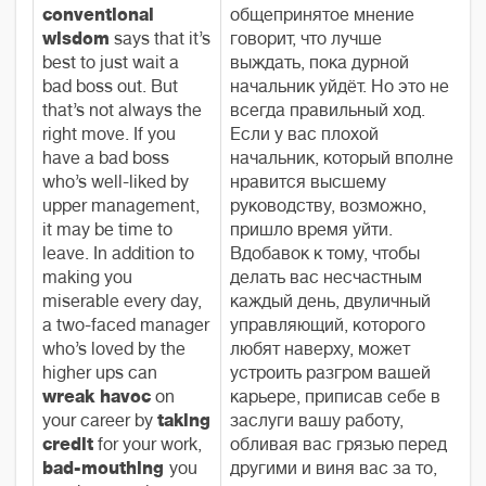
conventional
общепринятое мнение
wisdom
says that it’s
говорит, что лучше
best to just wait a
выждать, пока дурной
bad boss out. But
начальник уйдёт. Но это не
that’s not always the
всегда правильный ход.
right move. If you
Если у вас плохой
have a bad boss
начальник, который вполне
who’s well-liked by
нравится высшему
upper management,
руководству, возможно,
it may be time to
пришло время уйти.
leave. In addition to
Вдобавок к тому, чтобы
making you
делать вас несчастным
miserable every day,
каждый день, двуличный
a two-faced manager
управляющий, которого
who’s loved by the
любят наверху, может
higher ups can
устроить разгром вашей
wreak havoc
on
карьере, приписав себе в
your career by
taking
заслуги вашу работу,
credit
for your work,
обливая вас грязью перед
bad-mouthing
you
другими и виня вас за то,