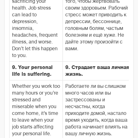
sacrificing your
того, чтобы жертвовать
health. Job stress
своим здоровьем. Рабочий
can lead to
стресс может приводить к
depression,
депрессии, бессоннице,
insomnia,
головным болям, частым
headaches, frequent
болезням и ещё хуже. Не
illness, and worse.
дайте этому произойти с
Don’t let this happen
вами.
to you.
9. Your personal
9. Страдает ваша личная
life is suffering.
жизнь.
Whether you work too
Работаете ли вы слишком
many hours or you’re
много часов или вы
stressed and
застрессованы и
miserable when you
несчастны, когда
come home, it’s time
приходите домой, настало
to leave when your
время уходить, когда ваша
job starts affecting
работа начинает влиять на
your personal life.
вашу личную жизнь.