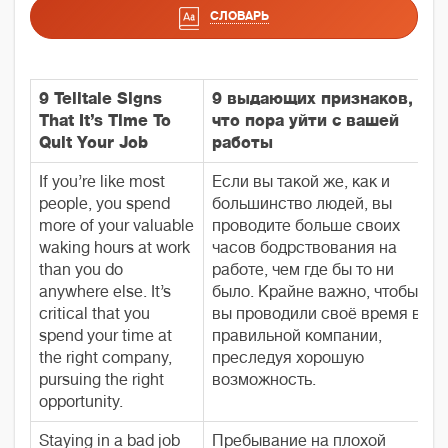
СЛОВАРЬ
9 Telltale Signs
9 выдающих признаков,
That It’s Time To
что пора уйти с вашей
Quit Your Job
работы
If you’re like most
Если вы такой же, как и
people, you spend
большинство людей, вы
more of your valuable
проводите больше своих
waking hours at work
часов бодрствования на
than you do
работе, чем где бы то ни
anywhere else. It’s
было. Крайне важно, чтобы
critical that you
вы проводили своё время в
spend your time at
правильной компании,
the right company,
преследуя хорошую
pursuing the right
возможность.
opportunity.
Staying in a bad job
Пребывание на плохой