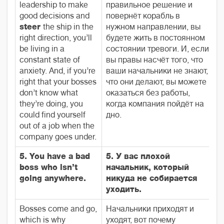
leadership to make
правильное решение и
good decisions and
повернёт корабль в
steer
the ship in the
нужном направлении, вы
right direction, you’ll
будете жить в постоянном
be living in a
состоянии тревоги. И, если
constant state of
вы правы насчёт того, что
anxiety. And, if you’re
ваши начальники не знают,
right that your bosses
что они делают, вы можете
don’t know what
оказаться без работы,
they’re doing, you
когда компания пойдёт на
could find yourself
дно.
out of a job when the
company goes under.
5. You have a bad
5. У вас плохой
boss who isn’t
начальник, который
going anywhere.
никуда не собирается
уходить.
Bosses come and go,
Начальники приходят и
which is why
уходят, вот почему