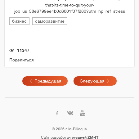
that-its-time-to-quit-your-
job_us_58e6799ee4b0d6001f07f280?utm_hp_ref=stress
бизнес
саморазвитие
11347
Поделиться
Предыдущая
Следующая
© 2026 г. In-Bilingual
Сайт разработан
студией ZM-IT