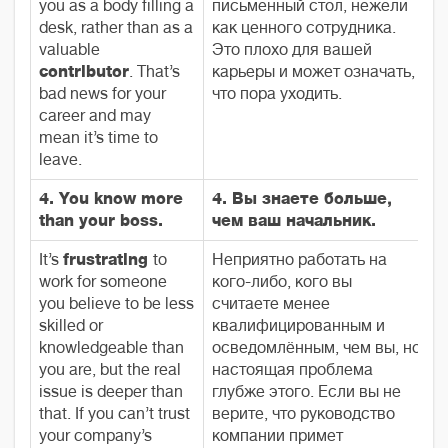
you as a body filling a
письменный стол, нежели
desk, rather than as a
как ценного сотрудника.
valuable
Это плохо для вашей
contributor
. That’s
карьеры и может означать,
bad news for your
что пора уходить.
career and may
mean it’s time to
leave.
4. You know more
4. Вы знаете больше,
than your boss.
чем ваш начальник.
It’s
frustrating
to
Неприятно работать на
work for someone
кого-либо, кого вы
you believe to be less
считаете менее
skilled or
квалифицированным и
knowledgeable than
осведомлённым, чем вы, но
you are, but the real
настоящая проблема
issue is deeper than
глубже этого. Если вы не
that. If you can’t trust
верите, что руководство
your company’s
компании примет