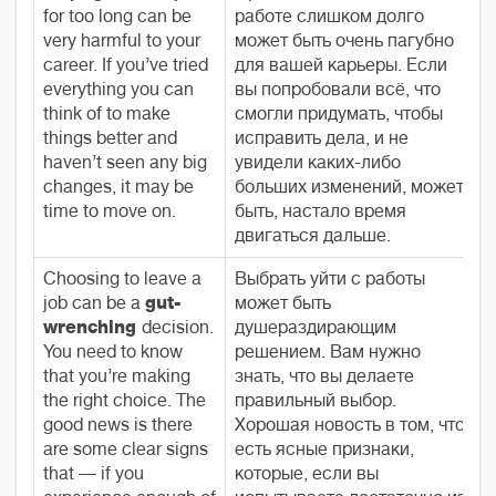
for too long can be
работе слишком долго
very harmful to your
может быть очень пагубно
career. If you’ve tried
для вашей карьеры. Если
everything you can
вы попробовали всё, что
think of to make
смогли придумать, чтобы
things better and
исправить дела, и не
haven’t seen any big
увидели каких-либо
changes, it may be
больших изменений, может
time to move on.
быть, настало время
двигаться дальше.
Choosing to leave a
Выбрать уйти с работы
job can be a
gut-
может быть
wrenching
decision.
душераздирающим
You need to know
решением. Вам нужно
that you’re making
знать, что вы делаете
the right choice. The
правильный выбор.
good news is there
Хорошая новость в том, что
are some clear signs
есть ясные признаки,
that — if you
которые, если вы