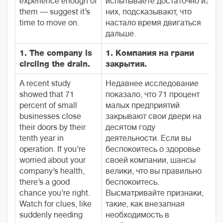
experience enough of
испытываете достаточно из
them — suggest it’s
них, подсказывают, что
time to move on.
настало время двигаться
дальше.
1. The company is
1. Компания на грани
circling the drain.
закрытия.
A recent study
Недавнее исследование
showed that 71
показало, что 71 процент
percent of small
малых предприятий
businesses close
закрывают свои двери на
their doors by their
десятом году
tenth year in
деятельности. Если вы
operation. If you’re
беспокоитесь о здоровье
worried about your
своей компании, шансы
company’s health,
велики, что вы правильно
there’s a good
беспокоитесь.
chance you’re right.
Высматривайте признаки,
Watch for clues, like
такие, как внезапная
suddenly needing
необходимость в