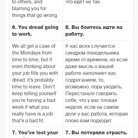
to others, and
что идёт не так.
blaming you for
things that go wrong.
6. You dread going
6. Вы боитесь идти на
to work.
работу.
We all get a case of
У нас всех случается
the Mondays from
синдром понедельника
time to time, but if
время от времени, но если
even thinking about
даже мысль о вашей
your job fills you with
работе наполняет вас
dread, it’s probably
содроганием, то,
time to leave. Don’t
возможно, пора уходить.
keep telling yourself
Перестаньте говорить
you’re having a bad
себе, что у вас плохая
week if what you
неделя, если на самом
really have is a job
деле у вас работа, которая
that’s a bad fit.
плохо вам подходит.
7. You’ve lost your
7. Вы потеряли страсть.