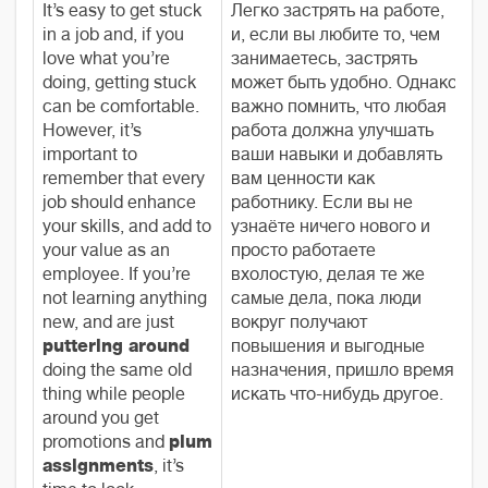
It’s easy to get stuck
Легко застрять на работе,
in a job and, if you
и, если вы любите то, чем
love what you’re
занимаетесь, застрять
doing, getting stuck
может быть удобно. Однако
can be comfortable.
важно помнить, что любая
However, it’s
работа должна улучшать
important to
ваши навыки и добавлять
remember that every
вам ценности как
job should enhance
работнику. Если вы не
your skills, and add to
узнаёте ничего нового и
your value as an
просто работаете
employee. If you’re
вхолостую, делая те же
not learning anything
самые дела, пока люди
new, and are just
вокруг получают
puttering around
повышения и выгодные
doing the same old
назначения, пришло время
thing while people
искать что-нибудь другое.
around you get
promotions and
plum
assignments
, it’s