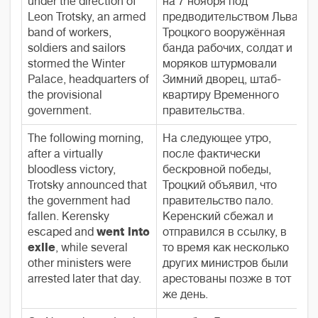
under the direction of
на 7 ноября под
Leon Trotsky, an armed
предводительством Льва
band of workers,
Троцкого вооружённая
soldiers and sailors
банда рабочих, солдат и
stormed the Winter
моряков штурмовали
Palace, headquarters of
Зимний дворец, штаб-
the provisional
квартиру Временного
government.
правительства.
The following morning,
На следующее утро,
after a virtually
после фактически
bloodless victory,
бескровной победы,
Trotsky announced that
Троцкий объявил, что
the government had
правительство пало.
fallen. Kerensky
Керенский сбежал и
escaped and
went into
отправился в ссылку, в
exile
, while several
то время как несколько
other ministers were
других министров были
arrested later that day.
арестованы позже в тот
же день.