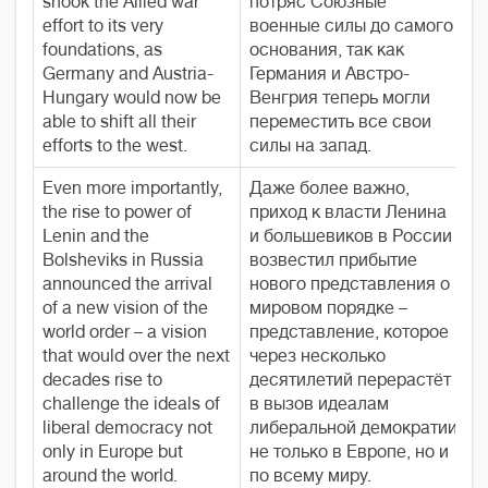
shook the Allied war
потряс Союзные
effort to its very
военные силы до самого
foundations, as
основания, так как
Germany and Austria-
Германия и Австро-
Hungary would now be
Венгрия теперь могли
able to shift all their
переместить все свои
efforts to the west.
силы на запад.
Even more importantly,
Даже более важно,
the rise to power of
приход к власти Ленина
Lenin and the
и большевиков в России
Bolsheviks in Russia
возвестил прибытие
announced the arrival
нового представления о
of a new vision of the
мировом порядке –
world order – a vision
представление, которое
that would over the next
через несколько
decades rise to
десятилетий перерастёт
challenge the ideals of
в вызов идеалам
liberal democracy not
либеральной демократии
only in Europe but
не только в Европе, но и
around the world.
по всему миру.