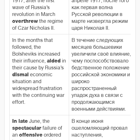
1917, after the first
апреле 1917, после того
wave of Russia’s
как первая волна
revolution in March
Русской революции в
overthrew
the regime
марте низвергла режим
of Czar Nicholas II.
царя Николая II.
In the months that
В течение следующих
followed, the
месяцев большевики
Bolsheviks increased
увеличили своё влияние,
their influence,
aided
in
чему поспособствовало
their cause by Russia’s
бедственное положение
dismal
economic
российской экономики и
situation and
широко
widespread frustration
распространенный
with the continuing war
упадок духа в связи с
effort.
продолжающимся
военными действиями.
In late
June, the
В конце июня
spectacular
failure of
ошеломляющий провал
an
offensive
ordered
наступления,