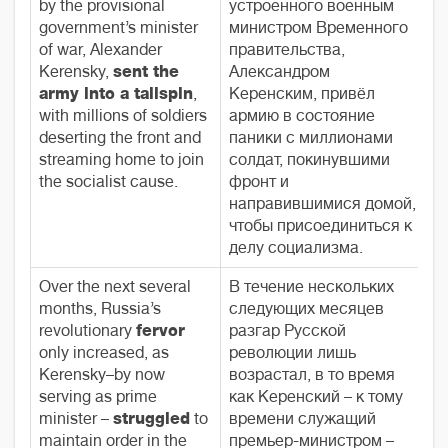
by the provisional
устроенного военным
government’s minister
министром Временного
of war, Alexander
правительства,
Kerensky,
sent the
Александром
army into a tailspin
,
Керенским, привёл
with millions of soldiers
армию в состояние
deserting the front and
паники с миллионами
streaming home to join
солдат, покинувшими
the socialist cause.
фронт и
направившимися домой,
чтобы присоединиться к
делу социализма.
Over the next several
В течение нескольких
months, Russia’s
следующих месяцев
revolutionary
fervor
разгар Русской
only increased, as
революции лишь
Kerensky–by now
возрастал, в то время
serving as prime
как Керенский – к тому
minister –
struggled
to
времени служащий
maintain order in the
премьер-министром –