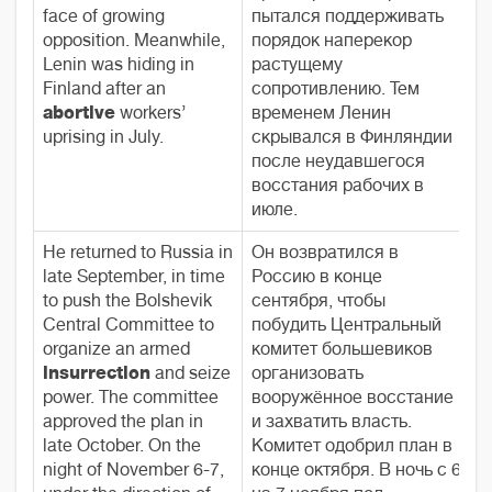
face of growing
пытался поддерживать
opposition. Meanwhile,
порядок наперекор
Lenin was hiding in
растущему
Finland after an
сопротивлению. Тем
abortive
workers’
временем Ленин
uprising in July.
скрывался в Финляндии
после неудавшегося
восстания рабочих в
июле.
He returned to Russia in
Он возвратился в
late September, in time
Россию в конце
to push the Bolshevik
сентября, чтобы
Central Committee to
побудить Центральный
organize an armed
комитет большевиков
insurrection
and seize
организовать
power. The committee
вооружённое восстание
approved the plan in
и захватить власть.
late October. On the
Комитет одобрил план в
night of November 6-7,
конце октября. В ночь с 6