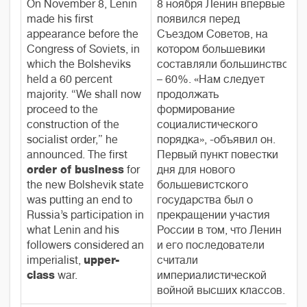
On November 8, Lenin
8 ноября Ленин впервые
made his first
появился перед
appearance before the
Съездом Советов, на
Congress of Soviets, in
котором большевики
which the Bolsheviks
составляли большинство
held a 60 percent
– 60%. «Нам следует
majority. “We shall now
продолжать
proceed to the
формирование
construction of the
социалистического
socialist order,” he
порядка», -объявил он.
announced. The first
Первый пункт повестки
order of business
for
дня для нового
the new Bolshevik state
большевистского
was putting an end to
государства был о
Russia’s participation in
прекращении участия
what Lenin and his
России в том, что Ленин
followers considered an
и его последователи
imperialist,
upper-
считали
class
war.
империалистической
войной высших классов.