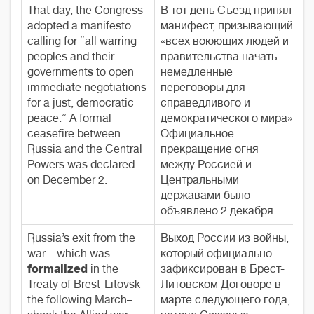
That day, the Congress
В тот день Съезд принял
adopted a manifesto
манифест, призывающий
calling for “all warring
«всех воюющих людей и
peoples and their
правительства начать
governments to open
немедленные
immediate negotiations
переговоры для
for a just, democratic
справедливого и
peace.” A formal
демократического мира».
ceasefire between
Официальное
Russia and the Central
прекращение огня
Powers was declared
между Россией и
on December 2.
Центральными
державами было
объявлено 2 декабря.
Russia’s exit from the
Выход России из войны,
war – which was
который официально
formalized
in the
зафиксирован в Брест-
Treaty of Brest-Litovsk
Литовском Договоре в
the following March–
марте следующего года,