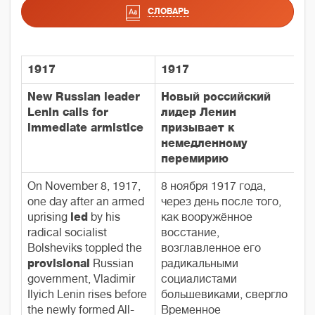
СЛОВАРЬ
1917
1917
New Russian leader
Новый российский
Lenin calls for
лидер Ленин
immediate armistice
призывает к
немедленному
перемирию
On November 8, 1917,
8 ноября 1917 года,
one day after an armed
через день после того,
uprising
led
by his
как вооружённое
radical socialist
восстание,
Bolsheviks toppled the
возглавленное его
provisional
Russian
радикальными
government, Vladimir
социалистами
Ilyich Lenin rises before
большевиками, свергло
the newly formed All-
Временное