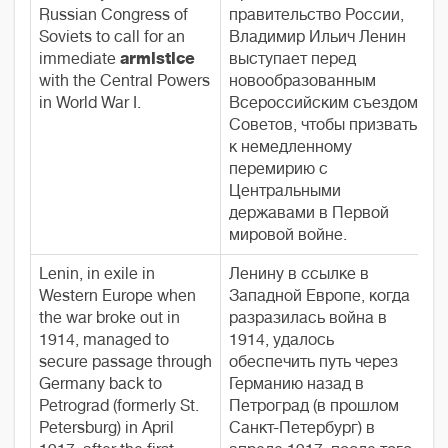
Russian Congress of
правительство России,
Soviets to call for an
Владимир Ильич Ленин
immediate
armistice
выступает перед
with the Central Powers
новообразованным
in World War I.
Всероссийским съездом
Советов, чтобы призвать
к немедленному
перемирию с
Центральными
державами в Первой
мировой войне.
Lenin, in exile in
Ленину в ссылке в
Western Europe when
Западной Европе, когда
the war broke out in
разразилась война в
1914, managed to
1914, удалось
secure passage through
обеспечить путь через
Germany back to
Германию назад в
Petrograd (formerly St.
Петроград (в прошлом
Petersburg) in April
Санкт-Петербург) в